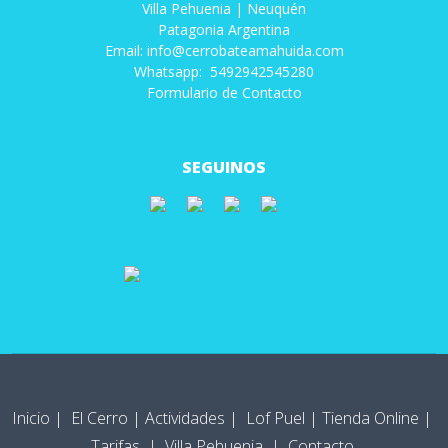
Villa Pehuenia | Neuquén
Patagonia Argentina
Email: info@cerrobateamahuida.com
Whatsapp: 5492942545280
Formulario de Contacto
SEGUINOS
Inicio
|
El Cerro
|
Actividades
|
Lof Puel
|
Tienda Online
|
Tarifas
|
Villa Pehuenia
|
Contacto